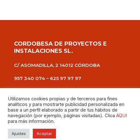
CORDOBESA DE PROYECTOS E
INSTALACIONES SL.
C/ ASOMADILLA, 2 14012 CÓRDOBA
957 340 074 –
625 97 97 97
CORPROIN@CORPROIN.ES
Utilizamos cookies propias y de terceros para fines
analíticos y para mostrarte publicidad personalizada en
HORARIO
base a un perfil elaborado a partir de tus hábitos de
navegación (por ejemplo, páginas visitadas). Clica
AQUI
DE LUNES A VIERNES:
para más información.
DE 7:00 A 15:00
Ajustes
Aceptar